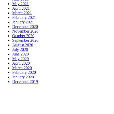
May 2021
April 2021
March 2021
February 2021
January 2021
December 2020
November 2020
October 2020
September 2020
August 2020
July 2020
June 2020
May 2020
April 2020
March 2020
February 2020
January 2020
December 2019
Motors
Anunk Blog
Azur Teknik
Delapan Tujuh
Image Fiver
Kimcel
Lanka Phone
Doronix
Hey Go Girl
Lace Mamba
Polliwog
Spond
Subito Technology
Wiki Figures
Neko Yamada
Foshan
Yewang
Plaber Store
Zero Modal
Take Ni Bo
Accela Navi
Dframe
Works
Hilde Heim
Wadimhiri
Ants INC
Passengers Online
Quoc
Dat Travel
Albayt Al-Fakhir
Auto Papa
Avatron Park
Astro Sabina