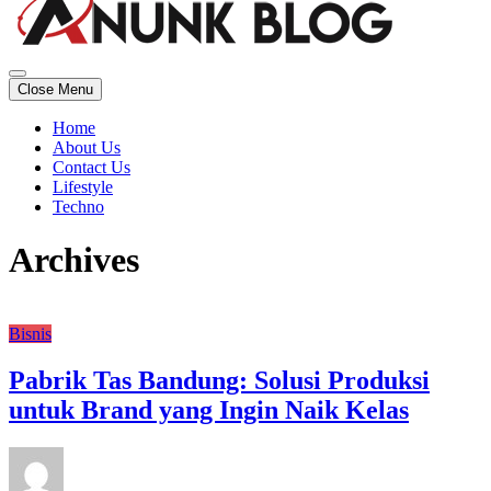
Blog Inspirasi Kehidupan
Close Menu
ANUNK BLOG
Home
About Us
Contact Us
Lifestyle
Techno
Archives
Bisnis
Pabrik Tas Bandung: Solusi Produksi
untuk Brand yang Ingin Naik Kelas