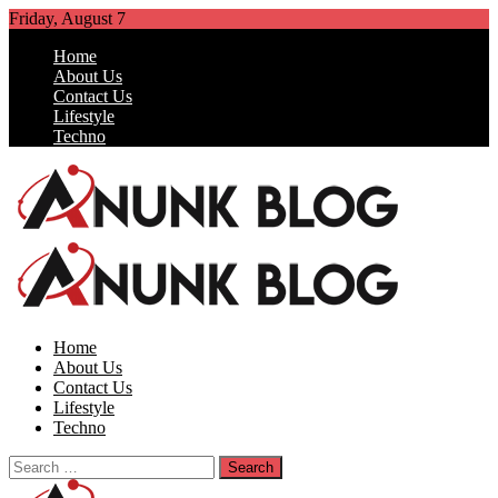
Skip
Friday, August 7
to
Home
content
About Us
Contact Us
Lifestyle
Techno
Blog Inspirasi Kehidupan
ANUNK BLOG
Home
About Us
Contact Us
Lifestyle
Techno
Search
for: