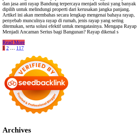
dan jasa anti rayap Bandung terpercaya menjadi solusi yang banyak
dipilih untuk melindungi properti dari kerusakan jangka panjang.
Artikel ini akan membahas secara lengkap mengenai bahaya rayap,
penyebab munculnya rayap di rumah, jenis rayap yang sering
ditemukan, serta solusi efektif untuk mengatasinya. Mengapa Rayap
Menjadi Ancaman Serius bagi Bangunan? Rayap dikenal s
Read More
Posts
1
2
…
117
pagination
Archives